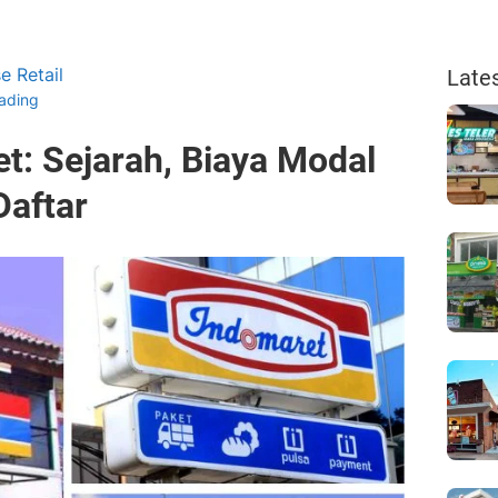
e Retail
Late
eading
t: Sejarah, Biaya Modal
Daftar