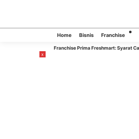
Home
Bisnis
Franchise
Franchise Prima Freshmart: Syarat Cara Bergabung,
th ago
x