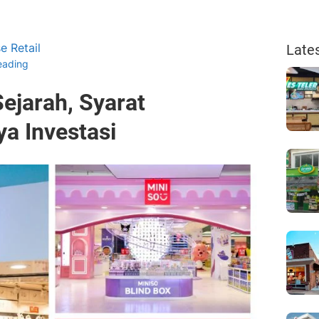
e Retail
Late
eading
Sejarah, Syarat
a Investasi