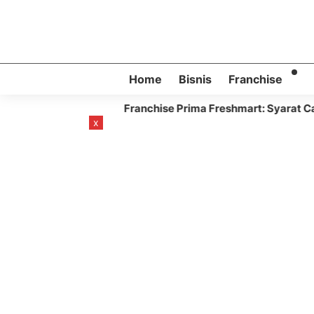
Home
Bisnis
Franchise
Franchise Prima Freshmart: Syarat Cara Bergabung
nth ago
x