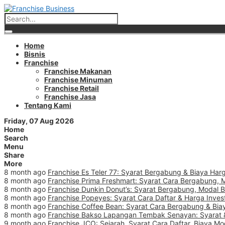
Home
Bisnis
Franchise
Franchise Makanan
Franchise Minuman
Franchise Retail
Franchise Jasa
Tentang Kami
Friday, 07 Aug 2026
Home
Search
Menu
Share
More
8 month ago
Franchise Es Teler 77: Syarat Bergabung & Biaya Harg
8 month ago
Franchise Prima Freshmart: Syarat Cara Bergabung, 
8 month ago
Franchise Dunkin Donut’s: Syarat Bergabung, Modal 
8 month ago
Franchise Popeyes: Syarat Cara Daftar & Harga Inves
8 month ago
Franchise Coffee Bean: Syarat Cara Bergabung & Biay
8 month ago
Franchise Bakso Lapangan Tembak Senayan: Syarat &
9 month ago
Franchise JCO: Sejarah, Syarat Cara Daftar, Biaya Mo