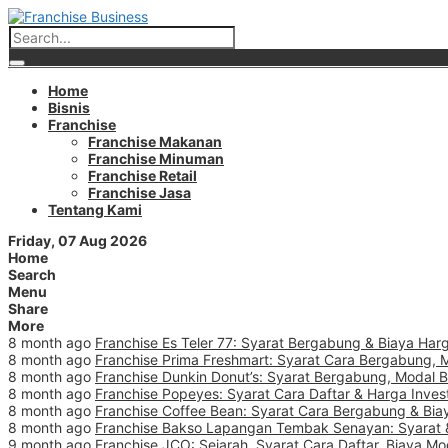
Home
Bisnis
Franchise
Franchise Makanan
Franchise Minuman
Franchise Retail
Franchise Jasa
Tentang Kami
Friday, 07 Aug 2026
Home
Search
Menu
Share
More
8 month ago
Franchise Es Teler 77: Syarat Bergabung & Biaya Harg
8 month ago
Franchise Prima Freshmart: Syarat Cara Bergabung, 
8 month ago
Franchise Dunkin Donut’s: Syarat Bergabung, Modal 
8 month ago
Franchise Popeyes: Syarat Cara Daftar & Harga Inves
8 month ago
Franchise Coffee Bean: Syarat Cara Bergabung & Biay
8 month ago
Franchise Bakso Lapangan Tembak Senayan: Syarat &
9 month ago
Franchise JCO: Sejarah, Syarat Cara Daftar, Biaya Mo