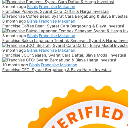
8 month ago
Bisnis
Franchise Makanan
Franchise Popeyes: Syarat Cara Daftar & Harga Investasi
8 month ago
Bisnis
Franchise Makanan
Franchise Coffee Bean: Syarat Cara Bergabung & Biaya Investasi
8 month ago
Bisnis
Franchise Makanan
Franchise Bakso Lapangan Tembak Senayan: Syarat & Harga Inves
9 month ago
Bisnis
Franchise Makanan
Franchise JCO: Sejarah, Syarat Cara Daftar, Biaya Modal Investasi
10 month ago
Bisnis
Franchise Makanan
Franchise CFC: Syarat Bergabung & Biaya Harga Investasi