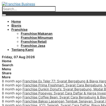
Home
Bisnis
Franchise
Franchise Makanan
Franchise Minuman
Franchise Retail
Franchise Jasa
Tentang Kami
Friday, 07 Aug 2026
Home
Search
Menu
Share
More
8 month ago
Franchise Es Teler 77: Syarat Bergabung & Biaya Harg
8 month ago
Franchise Prima Freshmart: Syarat Cara Bergabung, 
8 month ago
Franchise Dunkin Donut’s: Syarat Bergabung, Modal 
8 month ago
Franchise Popeyes: Syarat Cara Daftar & Harga Inves
8 month ago
Franchise Coffee Bean: Syarat Cara Bergabung & Biay
8 month ago
Franchise Bakso Lapangan Tembak Senayan: Syarat &
9 month ago
Franchise JCO: Sejarah, Syarat Cara Daftar, Biaya Mo